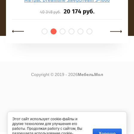
Матрас Dreamline SleepDream S-1000
Ма
20 174
руб.
40 348
руб.
Copyright © 2019 - 2026
МебельМол
Этот сайт использует cookie-файлы и
Создание сайта
Мегагрупп
другие технологии для улучшения его
работы. Продолжая работу с сайтом, Вы
Хорошо
разрешаете использование cookie-