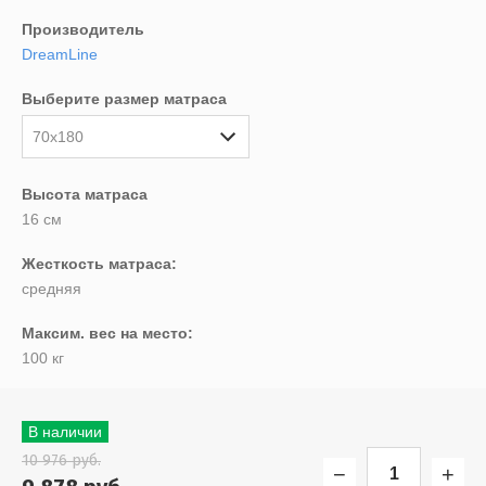
Выберите...
Производитель
DreamLine
Спецпредложение:
Выберите размер матраса
Выберите...
70х180
Результатов на странице:
Высота матраса
20
16 см
Жесткость матраса:
Найти
средняя
Максим. вес на место:
100 кг
В наличии
10 976
руб.
−
+