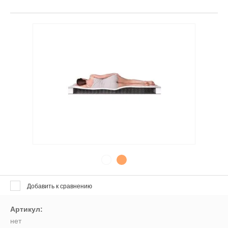
Выберите категорию:
Выберите...
Производитель:
Выберите...
Доставка:
Выберите...
Хит продаж:
Добавить к сравнению
Выберите...
Артикул:
Новинка:
нет